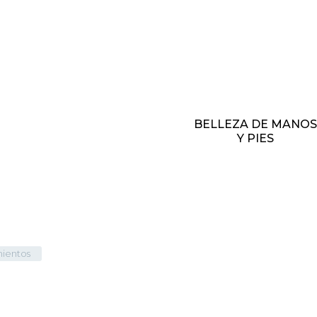
RECONSTRUCCIÓN
BELLEZA DE MANO
APILAR + PEINADO
Y PIES
mientos