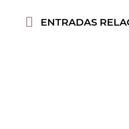
ENTRADAS RELA
Maderoterapia +
Recon
Presoterapia
Pein
La maderoterapia consiste
El tr
en un vigoroso masaje
recon
¡Ya está aquí nuestro menú
¿Por
manual que reafirma la piel,
méto
degustación especial
el tr