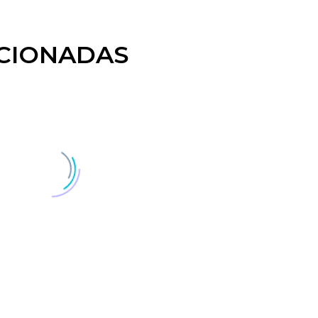
CIONADAS
strucción Capilar +
Imprescinbible experi
ado
facial post-verano
atamiento de
Experiencia facial
01 Sep 2022
strucción capilar es un
imprescindible para 
 qué es tan importante
Plan Antiaging
do intensivo para que
del verano. Higiene fac
atamiento del contorno
Multifuncional 5*