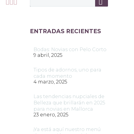



ENTRADAS RECIENTES
Bodas: Novias con Pelo Corto
9 abril, 2025
Tipos de adornos, uno para
cada momento
4 marzo, 2025
Las tendencias nupciales de
Belleza que brillarán en 2025
para novias en Mallorca
23 enero, 2025
¡Ya está aquí nuestro menú