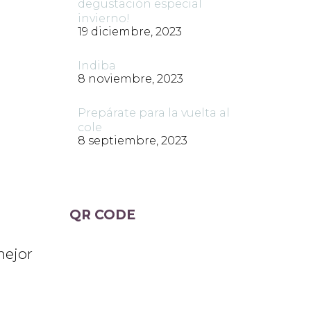
degustación especial
invierno!
19 diciembre, 2023
Indiba
8 noviembre, 2023
Prepárate para la vuelta al
cole
8 septiembre, 2023
QR CODE
mejor