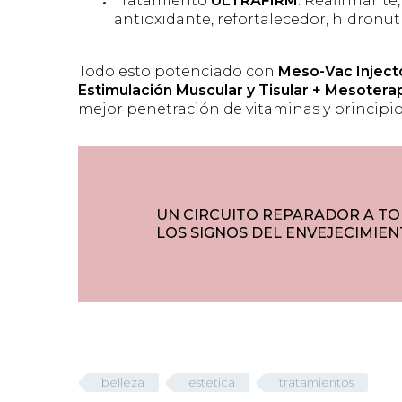
Tratamiento
ULTRAFIRM
: Reafirmante
antioxidante, refortalecedor, hidronutr
Todo esto potenciado con
Meso-Vac Inject
Estimulación Muscular y Tisular + Mesotera
mejor penetración de vitaminas y principios
UN CIRCUITO REPARADOR A TO
LOS SIGNOS DEL ENVEJECIMIEN
belleza
estetica
tratamientos