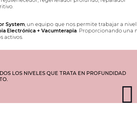
, rejuvenecedor, regenerador profundo, reparador
itivo.
or System
, un equipo que nos permite trabajar a nivel
pia Electrónica + Vacumterapia
. Proporcionando una 
 activos.
DOS LOS NIVELES QUE TRATA EN PROFUNDIDAD
TO.