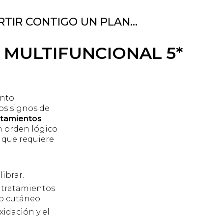
TIR CONTIGO UN PLAN…
 MULTIFUNCIONAL 5*
nto
os signos de
atamientos
 orden lógico
s que requiere
librar.
a tratamientos
to cutáneo.
xidación y el