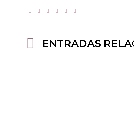
ENTRADAS RELA
Maderoterapia +
Recon
Presoterapia
Pein