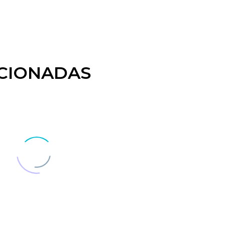
CIONADAS
strucción Capilar +
¿Te casas?
ado
Habrá quien piense qu