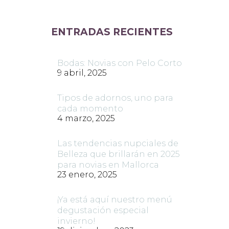
ENTRADAS RECIENTES
Bodas: Novias con Pelo Corto
9 abril, 2025
Tipos de adornos, uno para
cada momento
4 marzo, 2025
Las tendencias nupciales de
Belleza que brillarán en 2025
para novias en Mallorca
23 enero, 2025
¡Ya está aquí nuestro menú
degustación especial
invierno!