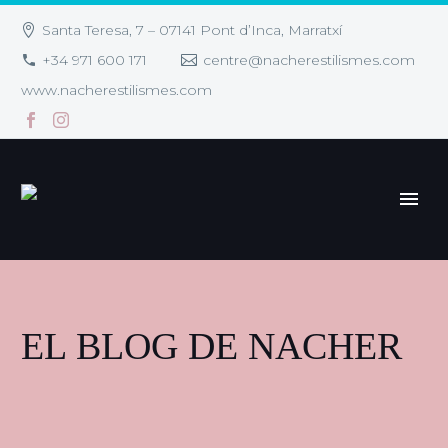
Santa Teresa, 7 – 07141 Pont d’Inca, Marratxí
+34 971 600 171
centre@nacherestilismes.com
www.nacherestilismes.com
EL BLOG DE NACHER