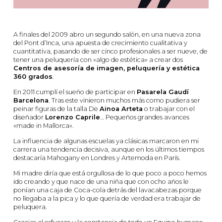
A finales del 2009 abro un segundo salón, en una nueva zona
del Pont d’Inca, una apuesta de crecimiento cualitativa y
cuantitativa, pasando de ser cinco profesionales a ser nueve, de
tener una peluquería con «algo de estética» a crear dos
Centros de asesoría de imagen, peluquería y estética
360 grados
.
En 2011 cumplí el sueño de participar en
Pasarela Gaudí
Barcelona
. Tras este vinieron muchos más como pudiera ser
peinar figuras de la talla De
Ainoa Arteta
o trabajar con el
diseñador
Lorenzo Caprile
… Pequeños grandes avances
«made in Mallorca».
La influencia de algunas escuelas ya clásicas marcaron en mi
carrera una tendencia decisiva, aunque en los últimos tiempos
destacaría Mahogany en Londres y Artemoda en París.
Mi madre diría que está orgullosa de lo que poco a poco hemos
ido creando y que nace de una niña que con ocho años le
ponían una caja de Coca-cola detrás del lavacabezas porque
no llegaba a la pica y lo que quería de verdad era trabajar de
peluquera.