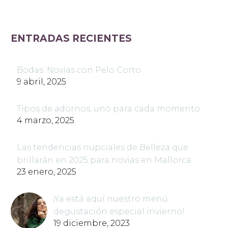
ENTRADAS RECIENTES
Bodas: Novias con Pelo Corto
9 abril, 2025
Tipos de adornos, uno para cada momento
4 marzo, 2025
Las tendencias nupciales de Belleza que
brillarán en 2025 para novias en Mallorca
23 enero, 2025
¡Ya está aquí nuestro menú
degustación especial invierno!
19 diciembre, 2023