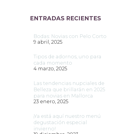
ENTRADAS RECIENTES
Bodas: Novias con Pelo Corto
9 abril, 2025
Tipos de adornos, uno para
cada momento
4 marzo, 2025
Las tendencias nupciales de
Belleza que brillarán en 2025
para novias en Mallorca
23 enero, 2025
¡Ya está aquí nuestro menú
degustación especial
invierno!