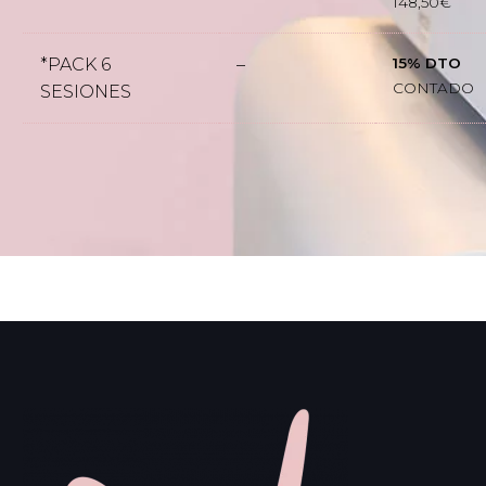
148,50€
*PACK 6
–
15% DTO
CONTADO
SESIONES