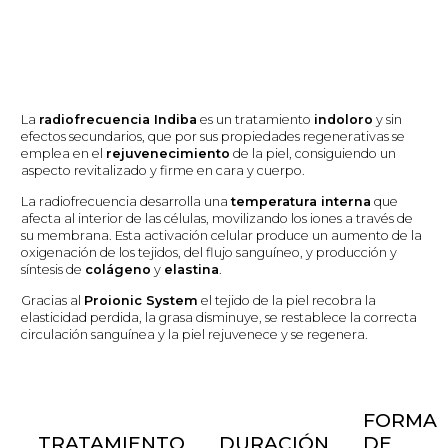
La
radiofrecuencia Indiba
es un tratamiento
indoloro
y sin
efectos secundarios, que por sus propiedades regenerativas se
emplea en el
rejuvenecimiento
de la piel, consiguiendo un
aspecto revitalizado y firme en cara y cuerpo.
La radiofrecuencia desarrolla una
temperatura interna
que
afecta al interior de las células, movilizando los iones a través de
su membrana. Esta activación celular produce un aumento de la
oxigenación de los tejidos, del flujo sanguíneo, y producción y
síntesis de
colágeno
y
elastina
.
Gracias al
Proionic System
el tejido de la piel recobra la
elasticidad perdida, la grasa disminuye, se restablece la correcta
circulación sanguínea y la piel rejuvenece y se regenera.
FORMA
TRATAMIENTO
DURACIÓN
DE